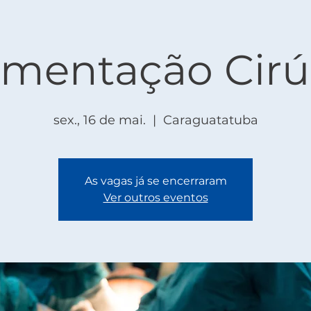
umentação Cirú
sex., 16 de mai.
  |  
Caraguatatuba
As vagas já se encerraram
Ver outros eventos