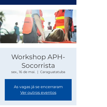
Workshop APH-
Socorrista
sex., 16 de mai.
  |  
Caraguatatuba
As vagas já se encerraram
Ver outros eventos