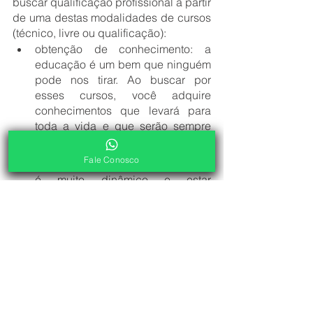
buscar qualificação profissional a partir 
de uma destas modalidades de cursos 
(técnico, livre ou qualificação):
obtenção de conhecimento: a 
educação é um bem que ninguém 
pode nos tirar. Ao buscar por 
esses cursos, você adquire 
conhecimentos que levará para 
toda a vida e que serão sempre 
úteis;
Fale Conosco
atualização do currículo: o mundo 
é muito dinâmico e estar 
atualizado com as técnicas mais 
modernas e a demanda do 
mercado é fundamental para se 
destacar;
melhora da perspectiva de 
carreira: um currículo atualizado 
com o que o mercado pede pode 
proporcionar uma melhor 